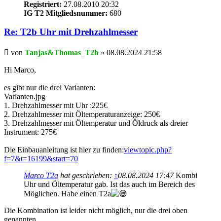
Registriert:
27.08.2010 20:32
IG T2 Mitgliedsnummer:
680
Re: T2b Uhr mit Drehzahlmesser
Beitrag
von
Tanjas&Thomas_T2b
»
08.08.2024 21:58
Hi Marco,
es gibt nur die drei Varianten:
Varianten.jpg
1. Drehzahlmesser mit Uhr :225€
2. Drehzahlmesser mit Öltemperaturanzeige: 250€
3. Drehzahlmesser mit Öltemperatur und Öldruck als dreier
Instrument: 275€
Die Einbauanleitung ist hier zu finden:
viewtopic.php?
f=7&t=16199&start=70
Marco T2a
hat geschrieben:
↑
08.08.2024 17:47
Kombi
Uhr und Öltemperatur gab. Ist das auch im Bereich des
Möglichen. Habe einen T2a
Die Kombination ist leider nicht möglich, nur die drei oben
genannten.