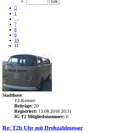
11
Vorherige
1
…
7
8
9
10
11
Stadthose
T2-Kenner
Beiträge:
20
Registriert:
13.08.2018 20:31
IG T2 Mitgliedsnummer:
0
Re: T2b Uhr mit Drehzahlmesser