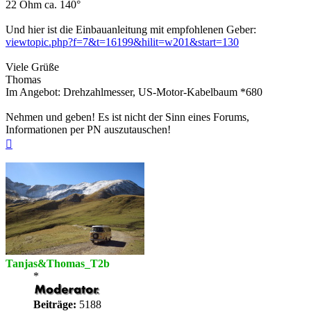
22 Ohm ca. 140°
Und hier ist die Einbauanleitung mit empfohlenen Geber:
viewtopic.php?f=7&t=16199&hilit=
w201
&start=130
Viele Grüße
Thomas
Im Angebot: Drehzahlmesser, US-Motor-Kabelbaum *680
Nehmen und geben! Es ist nicht der Sinn eines Forums,
Informationen per PN auszutauschen!
Nach
oben
Tanjas&Thomas_T2b
*
Beiträge:
5188