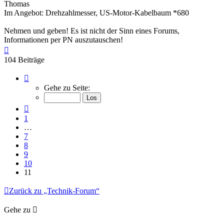
Thomas
Im Angebot: Drehzahlmesser, US-Motor-Kabelbaum *680
Nehmen und geben! Es ist nicht der Sinn eines Forums,
Informationen per PN auszutauschen!
Nach
oben
104 Beiträge
Seite
11
Gehe zu Seite:
von
11
Vorherige
1
…
7
8
9
10
11
Zurück zu „Technik-Forum“
Gehe zu