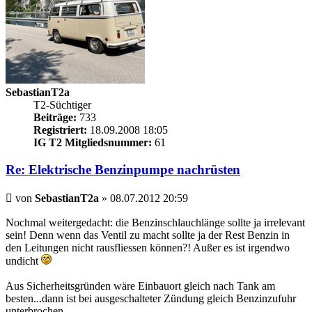
SebastianT2a
T2-Süchtiger
Beiträge:
733
Registriert:
18.09.2008 18:05
IG T2 Mitgliedsnummer:
61
Re: Elektrische Benzinpumpe nachrüsten
Beitrag
von
SebastianT2a
»
08.07.2012 20:59
Nochmal weitergedacht: die Benzinschlauchlänge sollte ja irrelevant
sein! Denn wenn das Ventil zu macht sollte ja der Rest Benzin in
den Leitungen nicht rausfliessen können?! Außer es ist irgendwo
undicht
Aus Sicherheitsgründen wäre Einbauort gleich nach Tank am
besten...dann ist bei ausgeschalteter Zündung gleich Benzinzufuhr
unterbrochen.