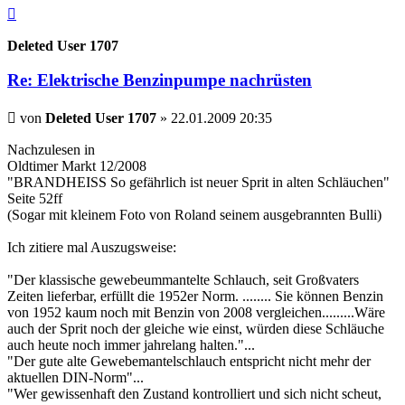
Nach
oben
Deleted User 1707
Re: Elektrische Benzinpumpe nachrüsten
Beitrag
von
Deleted User 1707
»
22.01.2009 20:35
Nachzulesen in
Oldtimer Markt 12/2008
"BRANDHEISS So gefährlich ist neuer Sprit in alten Schläuchen"
Seite 52ff
(Sogar mit kleinem Foto von Roland seinem ausgebrannten Bulli)
Ich zitiere mal Auszugsweise:
"Der klassische gewebeummantelte Schlauch, seit Großvaters
Zeiten lieferbar, erfüllt die 1952er Norm. ........ Sie können Benzin
von 1952 kaum noch mit Benzin von 2008 vergleichen.........Wäre
auch der Sprit noch der gleiche wie einst, würden diese Schläuche
auch heute noch immer jahrelang halten."...
"Der gute alte Gewebemantelschlauch entspricht nicht mehr der
aktuellen DIN-Norm"...
"Wer gewissenhaft den Zustand kontrolliert und sich nicht scheut,