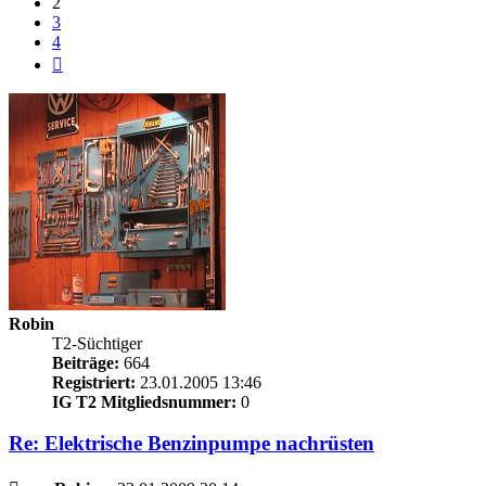
2
3
4
Nächste
Robin
T2-Süchtiger
Beiträge:
664
Registriert:
23.01.2005 13:46
IG T2 Mitgliedsnummer:
0
Re: Elektrische Benzinpumpe nachrüsten
Beitrag