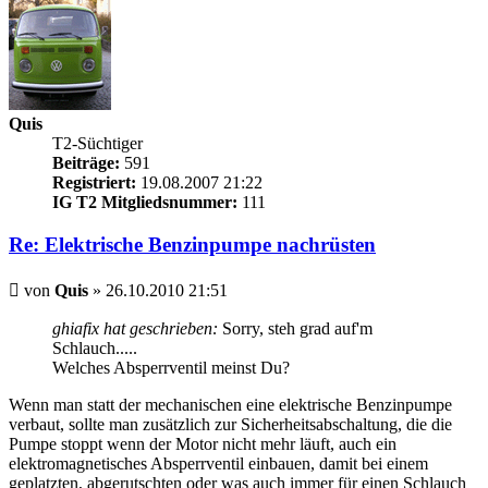
Quis
T2-Süchtiger
Beiträge:
591
Registriert:
19.08.2007 21:22
IG T2 Mitgliedsnummer:
111
Re: Elektrische Benzinpumpe nachrüsten
Beitrag
von
Quis
»
26.10.2010 21:51
ghiafix hat geschrieben:
Sorry, steh grad auf'm
Schlauch.....
Welches Absperrventil meinst Du?
Wenn man statt der mechanischen eine elektrische Benzinpumpe
verbaut, sollte man zusätzlich zur Sicherheitsabschaltung, die die
Pumpe stoppt wenn der Motor nicht mehr läuft, auch ein
elektromagnetisches Absperrventil einbauen, damit bei einem
geplatzten, abgerutschten oder was auch immer für einen Schlauch