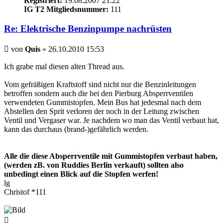
Registriert:
19.08.2007 21:22
IG T2 Mitgliedsnummer:
111
Re: Elektrische Benzinpumpe nachrüsten
Beitrag
von
Quis
»
26.10.2010 15:53
Ich grabe mal diesen alten Thread aus.
Vom gefräßigen Kraftstoff sind nicht nur die Benzinleitungen
betroffen sondern auch die bei den Pierburg Absperrventilen
verwendeten Gummistopfen. Mein Bus hat jedesmal nach dem
Abstellen den Sprit verloren der noch in der Leitung zwischen
Ventil und Vergaser war. Je nachdem wo man das Ventil verbaut hat,
kann das durchaus (brand-)gefährlich werden.
Alle die diese Absperrventile mit Gummistopfen verbaut haben,
(werden zB. von Ruddies Berlin verkauft) sollten also
unbedingt einen Blick auf die Stopfen werfen!
lg
Christof *111
Nach