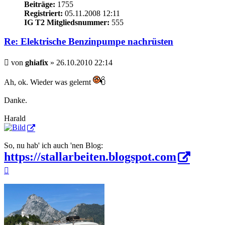
Beiträge:
1755
Registriert:
05.11.2008 12:11
IG T2 Mitgliedsnummer:
555
Re: Elektrische Benzinpumpe nachrüsten
Beitrag
von
ghiafix
»
26.10.2010 22:14
Ah, ok. Wieder was gelernt
Danke.
Harald
So, nu hab' ich auch 'nen Blog:
https://stallarbeiten.blogspot.com
Nach
oben