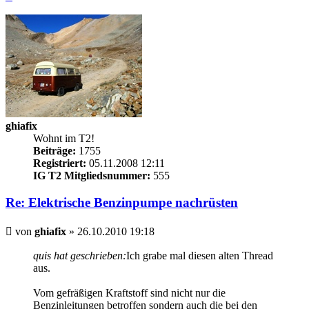
oben
ghiafix
Wohnt im T2!
Beiträge:
1755
Registriert:
05.11.2008 12:11
IG T2 Mitgliedsnummer:
555
Re: Elektrische Benzinpumpe nachrüsten
Beitrag
von
ghiafix
»
26.10.2010 19:18
quis hat geschrieben:
Ich grabe mal diesen alten Thread
aus.
Vom gefräßigen Kraftstoff sind nicht nur die
Benzinleitungen betroffen sondern auch die bei den