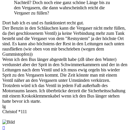
Nachteil? Doch noch eine ganz schöne Länge bis zu
den Vergasern, die dann wahrscheinlich reicht die
Vergaser zu füllen?
Dort hab ich es und es funktioniert recht gut.
Der Benzin in den Schläuchen kann die Vergaser nicht mehr füllen,
da (bei geschlossenem Ventil) ja keine Verbindung mehr zum Tank
besteht und die Vergaser von dem "Restsystem" ja der höchste Ort
sind. Es kann also höchstens der Rest in den Leitungen nach unten
rausfließen (wie oben von mir beschrieben (wegen dem
Gummistopfen))
Wenn ich den Bus länger abgestellt habe (zB über den Winter)
verdunstet aber der Sprit in den Schwimmerkammern und der in den
Leitungen nach dem Ventil und ich muss ewig orgeln bis wieder
Sprit zu den Vergasern kommt. Die Zeit könnte man mit einem
Ventil näher an den Vergasern unter Umständen verkürzen.
Trotzdem würd ich das Ventil in jedem Fall außerhalb des
Motorraums lassen. Ich überbrücke derzeit die Sicherheitsschaltung
mit einem Krokoklemmenkabel wenn ich den Bus länger stehen
hatte bevor ich starte.
lg
Christof *111
Nach