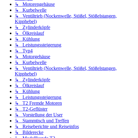
↳ Motorengehäuse
↳ Kurbelwelle
↳ Ventiltrieb (Nockenwelle, Stößel, Stößelstangen,
Kipphebel)
↳ Zylinderköpfe
↳ Ölkreislauf
↳ Kühlung
↳ Leistungssteigerung
↳ Typ4
↳ Motorgehäuse
↳ Kurbelwelle
↳ Ventiltrieb (Nockenwelle, Stößel, Stößelstangen,
Kipphebel)
↳ Zylinderköpfe
↳ Ölkreislauf
↳ Kühlung
↳ Leistungssteigerung
↳ T2 Fremde Motoren
↳ T2-Geflüster
↳ Vorstellung der User
↳ Stammtisch und Treffen
↳ Reiseberichte und Reiseinfos
↳ Bilderecke