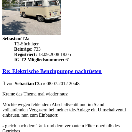
SebastianT2a
T2-Süchtiger
Beiträge:
733
Registriert:
18.09.2008 18:05
IG T2 Mitgliedsnummer:
61
Re: Elektrische Benzinpumpe nachrüsten
Beitrag
von
SebastianT2a
»
08.07.2012 20:48
Krame das Thema mal wieder raus:
Möchte wegen fehlendem Abschaltventil und im Stand
volllaufenden Vergasern bei meiner tde-Anlage ein Umschaltventil
einbauen, nun zum Einbauort:
- gleich nach dem Tank und dem verbautem Filter oberhalb des
Getriebes.