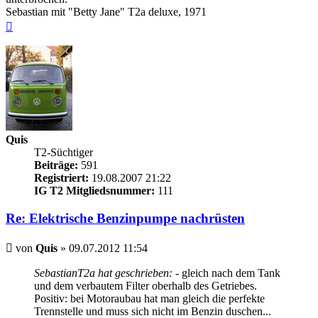
Sebastian mit "Betty Jane" T2a deluxe, 1971
Nach
oben
Quis
T2-Süchtiger
Beiträge:
591
Registriert:
19.08.2007 21:22
IG T2 Mitgliedsnummer:
111
Re: Elektrische Benzinpumpe nachrüsten
Beitrag
von
Quis
»
09.07.2012 11:54
SebastianT2a hat geschrieben:
- gleich nach dem Tank
und dem verbautem Filter oberhalb des Getriebes.
Positiv: bei Motoraubau hat man gleich die perfekte
Trennstelle und muss sich nicht im Benzin duschen...