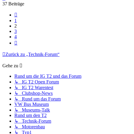
oben
37 Beiträge
Vorherige
1
2
3
4
Nächste
Zurück zu „Technik-Forum“
Gehe zu
Rund um die IG T2 und das Forum
↳ IG T2 Open Forum
↳ IG T2 Warentest
↳ Clubshop-News
↳ Rund um das Forum
VW Bus Museum
↳ Museums-Talk
Rund um den T2
↳ Technik-Forum
↳ Motorenbau
↳ Typ1