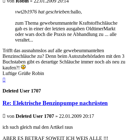
von
Robin
»
22.01.2009 20:14
vwt2b1976 hat geschrieben:
hallo,
zum Thema gewebeummantelte Kraftstoffschläuche
gab es in einer der letzten ausgaben OldtimerMarkt
oder wars doch die Praxis ne Abhandlung zu ... alle
veraltet...
Trifft das ausnahmslos auf alle gewebeummantelten
Benzinschläuche zu? Denn beim Autozubehörladen mit den 3
Buchstaben gibt es derartige Schläuche immer noch als neu zu
kaufen?!
Luftige Grüße Robin
Nach
oben
Deleted User 1707
Re: Elektrische Benzinpumpe nachrüsten
Beitrag
von
Deleted User 1707
»
22.01.2009 20:17
ich such gleich mal den Artikel raus
ABER ES BETRAF SOWEIT ICH WEIS ALLE !!!