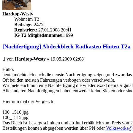
Hardtop-Westy
Wohnt im T2!
Beiträge:
2475
Registriert:
27.01.2008 20:41
IG T2 Mitgliedsnummer:
999
[Nachfertigung] Abdeckblech Radkasten Hinten T2a
Beitrag
von
Hardtop-Westy
»
19.05.2009 02:08
Hallo,
heute möchte ich euch die neuste Nachfertigung zeigen,und zwar da
Oft bei den meisten Fahrzeugen verbogen oder verschweißt.
Wir biete euch nun eine Nachfertigung die wieder exakt dem Origina
Alle anderen Nachfertigungen haben entweder keine Sicken oder sind
Hier nun mal der Vergleich
100_1516.jpg
100_1515.jpg
Das Blech ist Lasergeschnitten und ab Juni erhältlich zum Preis von 
Bestellungen können abgegeben werden über PN oder
Volksworks@