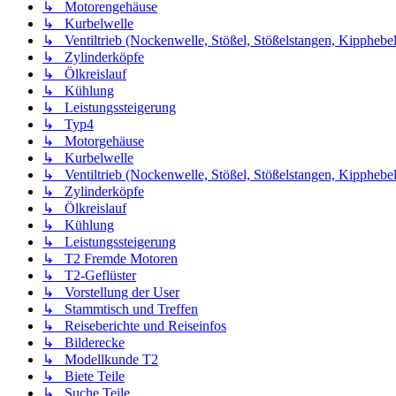
↳ Motorengehäuse
↳ Kurbelwelle
↳ Ventiltrieb (Nockenwelle, Stößel, Stößelstangen, Kipphebel
↳ Zylinderköpfe
↳ Ölkreislauf
↳ Kühlung
↳ Leistungssteigerung
↳ Typ4
↳ Motorgehäuse
↳ Kurbelwelle
↳ Ventiltrieb (Nockenwelle, Stößel, Stößelstangen, Kipphebel
↳ Zylinderköpfe
↳ Ölkreislauf
↳ Kühlung
↳ Leistungssteigerung
↳ T2 Fremde Motoren
↳ T2-Geflüster
↳ Vorstellung der User
↳ Stammtisch und Treffen
↳ Reiseberichte und Reiseinfos
↳ Bilderecke
↳ Modellkunde T2
↳ Biete Teile
↳ Suche Teile