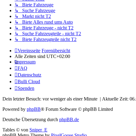
↳ Biete Fahrzeuge
↳ Suche Fahrzeuge
↳ Markt nicht T2
↳ Biete Alles rund ums Auto
↳ Biete Fahrzeuge - nicht T2
↳ Suche Fahrzeugteile - nicht T2
↳ Biete Fahrzeugteile nicht T2
Vereinsseite
Forenübersicht
Alle Zeiten sind
UTC+02:00
Impressum
FAQ
Datenschutz
Bulli Cloud
Spenden
Dein letzter Besuch: vor weniger als einer Minute | Aktuelle Zeit: 0
Powered by
phpBB
® Forum Software © phpBB Limited
Deutsche Übersetzung durch
phpBB.de
Tables ©
von
Sniper_E
phpBB Metro Theme by
PixelGoose Studio