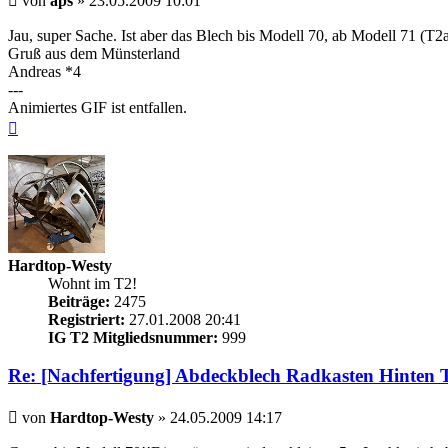
von
aps
»
23.05.2009 10:01
Jau, super Sache. Ist aber das Blech bis Modell 70, ab Modell 71 (T2
Gruß aus dem Münsterland
Andreas *4
---
Animiertes GIF ist entfallen.
Nach
oben
Hardtop-Westy
Wohnt im T2!
Beiträge:
2475
Registriert:
27.01.2008 20:41
IG T2 Mitgliedsnummer:
999
Re: [Nachfertigung] Abdeckblech Radkasten Hinten 
Beitrag
von
Hardtop-Westy
»
24.05.2009 14:17