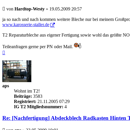
Beitrag
von
Hardtop-Westy
»
19.05.2009 20:57
ja so nach und nach kommen weitere Bleche nur bei meinem Großp
www.karosserie-staller.de
T2 Reparaturbleche aus eigener Fertigung sowie wohl das größte NOS
Teileanfragen gerne per PN oder Mail.
Nach
oben
aps
Wohnt im T2!
Beiträge:
3583
Registriert:
21.11.2005 07:29
IG T2 Mitgliedsnummer:
4
Re: [Nachfertigung] Abdeckblech Radkasten Hinten 
Beitrag