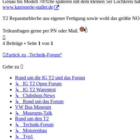
Genau bis Modell 70!!Die späteren mit dem kleinen 5er Lochkreis h
www.karosserie-staller.de
T2 Reparaturbleche aus eigener Fertigung sowie wohl das größte NOS
Teileanfragen gerne per PN oder Mail.
Nach
oben
4 Beiträge • Seite
1
von
1
Zurück zu „Technik-Forum“
Gehe zu
Rund um die IG T2 und das Forum
↳ IG T2 Open Forum
↳ IG T2 Warentest
↳ Clubshop-News
↳ Rund um das Forum
VW Bus Museum
↳ Museums-Talk
Rund um den T2
↳ Technik-Forum
↳ Motorenbau
↳ Typ1