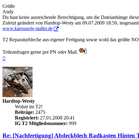
Grüße
Andy
Du hast keine ausreichende Berechtigung, um die Dateianhänge diese
Zuletzt geändert von
Hardtop-Westy
am 09.07.2009 18:59, insgesamt 
www.karosserie-staller.de
T2 Reparaturbleche aus eigener Fertigung sowie wohl das größte NOS
Teileanfragen gerne per PN oder Mail.
Nach
oben
Hardtop-Westy
Wohnt im T2!
Beiträge:
2475
Registriert:
27.01.2008 20:41
IG T2 Mitgliedsnummer:
999
Re: [Nachfertigung] Abdeckblech Radkasten Hinten 