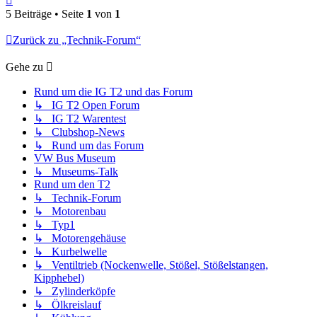
oben
5 Beiträge • Seite
1
von
1
Zurück zu „Technik-Forum“
Gehe zu
Rund um die IG T2 und das Forum
↳ IG T2 Open Forum
↳ IG T2 Warentest
↳ Clubshop-News
↳ Rund um das Forum
VW Bus Museum
↳ Museums-Talk
Rund um den T2
↳ Technik-Forum
↳ Motorenbau
↳ Typ1
↳ Motorengehäuse
↳ Kurbelwelle
↳ Ventiltrieb (Nockenwelle, Stößel, Stößelstangen,
Kipphebel)
↳ Zylinderköpfe
↳ Ölkreislauf