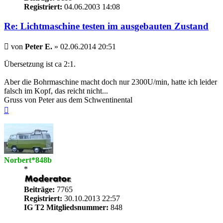
Registriert:
04.06.2003 14:08
Re: Lichtmaschine testen im ausgebauten Zustand
Beitrag
von
Peter E.
»
02.06.2014 20:51
Übersetzung ist ca 2:1.
Aber die Bohrmaschine macht doch nur 2300U/min, hatte ich leider
falsch im Kopf, das reicht nicht...
Gruss von Peter aus dem Schwentinental
Nach
oben
Norbert*848b
*
Beiträge:
7765
Registriert:
30.10.2013 22:57
IG T2 Mitgliedsnummer:
848