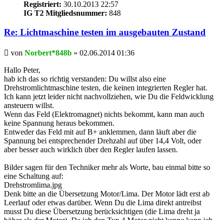
Registriert:
30.10.2013 22:57
IG T2 Mitgliedsnummer:
848
Re: Lichtmaschine testen im ausgebauten Zustand
Beitrag
von
Norbert*848b
»
02.06.2014 01:36
Hallo Peter,
hab ich das so richtig verstanden: Du willst also eine
Drehstromlichtmaschine testen, die keinen integrierten Regler hat.
Ich kann jetzt leider nicht nachvollziehen, wie Du die Feldwicklung
ansteuern willst.
Wenn das Feld (Elektromagnet) nichts bekommt, kann man auch
keine Spannung heraus bekommen.
Entweder das Feld mit auf B+ anklemmen, dann läuft aber die
Spannung bei entsprechender Drehzahl auf über 14,4 Volt, oder
aber besser auch wirklich über den Regler laufen lassen.
Bilder sagen für den Techniker mehr als Worte, bau einmal bitte so
eine Schaltung auf:
Drehstromlima.jpg
Denk bitte an die Übersetzung Motor/Lima. Der Motor lädt erst ab
Leerlauf oder etwas darüber. Wenn Du die Lima direkt antreibst
musst Du diese Übersetzung berücksichtigen (die Lima dreht ja