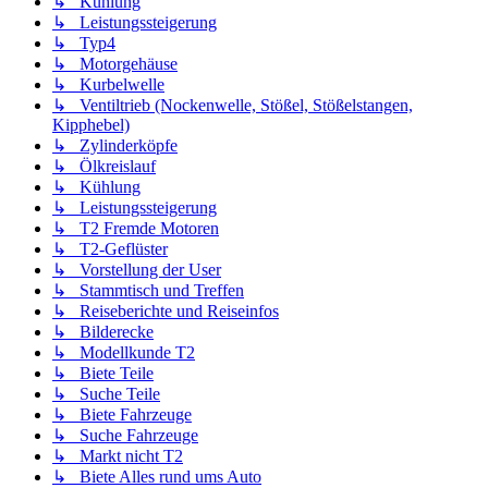
↳ Kühlung
↳ Leistungssteigerung
↳ Typ4
↳ Motorgehäuse
↳ Kurbelwelle
↳ Ventiltrieb (Nockenwelle, Stößel, Stößelstangen,
Kipphebel)
↳ Zylinderköpfe
↳ Ölkreislauf
↳ Kühlung
↳ Leistungssteigerung
↳ T2 Fremde Motoren
↳ T2-Geflüster
↳ Vorstellung der User
↳ Stammtisch und Treffen
↳ Reiseberichte und Reiseinfos
↳ Bilderecke
↳ Modellkunde T2
↳ Biete Teile
↳ Suche Teile
↳ Biete Fahrzeuge
↳ Suche Fahrzeuge
↳ Markt nicht T2
↳ Biete Alles rund ums Auto