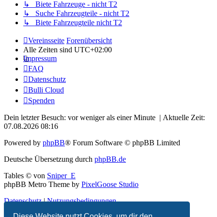
↳ Biete Fahrzeuge - nicht T2
↳ Suche Fahrzeugteile - nicht T2
↳ Biete Fahrzeugteile nicht T2
Vereinsseite
Forenübersicht
Alle Zeiten sind
UTC+02:00
Impressum
FAQ
Datenschutz
Bulli Cloud
Spenden
Dein letzter Besuch: vor weniger als einer Minute | Aktuelle Zeit:
07.08.2026 08:16
Powered by
phpBB
® Forum Software © phpBB Limited
Deutsche Übersetzung durch
phpBB.de
Tables ©
von
Sniper_E
phpBB Metro Theme by
PixelGoose Studio
Datenschutz
|
Nutzungsbedingungen
Diese Website nutzt Cookies, um dir den