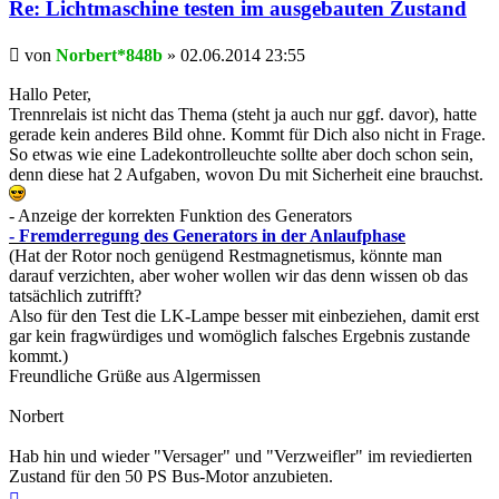
Re: Lichtmaschine testen im ausgebauten Zustand
Beitrag
von
Norbert*848b
»
02.06.2014 23:55
Hallo Peter,
Trennrelais ist nicht das Thema (steht ja auch nur ggf. davor), hatte
gerade kein anderes Bild ohne. Kommt für Dich also nicht in Frage.
So etwas wie eine Ladekontrolleuchte sollte aber doch schon sein,
denn diese hat 2 Aufgaben, wovon Du mit Sicherheit eine brauchst.
- Anzeige der korrekten Funktion des Generators
- Fremderregung des Generators in der Anlaufphase
(Hat der Rotor noch genügend Restmagnetismus, könnte man
darauf verzichten, aber woher wollen wir das denn wissen ob das
tatsächlich zutrifft?
Also für den Test die LK-Lampe besser mit einbeziehen, damit erst
gar kein fragwürdiges und womöglich falsches Ergebnis zustande
kommt.)
Freundliche Grüße aus Algermissen
Norbert
Hab hin und wieder "Versager" und "Verzweifler" im reviedierten
Zustand für den 50 PS Bus-Motor anzubieten.
Nach