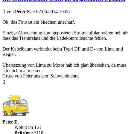
Beitrag
von
Peter E.
»
02.06.2014 16:06
Ok, das Foto ist ein bisschen unscharf.
Einzige Abweichung zum geposteten Stromlaufplan wären bei mir,
dass das Trennrelais und die Ladekontrolleuchte fehlen.
Der Kabelbaum verbindet beim Typ4 DF und D- von Lima und
Regler.
Übersetzung von Lima zu Motor hab ich glatt übersehen, da muss
ich noch mal messen.
Gruss von Peter aus dem Schwentinental
Nach
oben
Peter E.
Wohnt im T2!
Beiträge:
3118