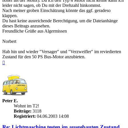
höher als der Motor). Da ich den Typ 4 Motor nicht kenne kann ich
leider nicht sagen, ob Du mit der Drehzahl hinkommst.
Nach meiner groben Einschätzung könnte das ggf. geradeso
klappen.
Du hast keine ausreichende Berechtigung, um die Dateianhänge
dieses Beitrags anzusehen.
Freundliche Grüße aus Algermissen
Norbert
Hab hin und wieder "Versager" und "Verzweifler" im reviedierten
Zustand für den 50 PS Bus-Motor anzubieten.
Nach
oben
Peter E.
Wohnt im T2!
Beiträge:
3118
Registriert:
04.06.2003 14:08
Re: Lichtmaschine testen im ausgebauten Zustand