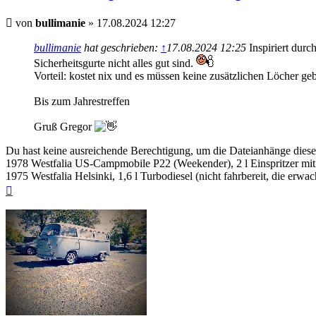
Beitrag
von
bullimanie
»
17.08.2024 12:27
bullimanie
hat geschrieben:
↑
17.08.2024 12:25
Inspiriert durc
Sicherheitsgurte nicht alles gut sind.
Vorteil: kostet nix und es müssen keine zusätzlichen Löcher ge
Bis zum Jahrestreffen
Gruß Gregor
Du hast keine ausreichende Berechtigung, um die Dateianhänge diese
1978 Westfalia US-Campmobile P22 (Weekender), 2 l Einspritzer mit
1975 Westfalia Helsinki, 1,6 l Turbodiesel (nicht fahrbereit, die er
Nach
oben