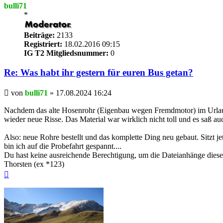
bulli71
*
Beiträge:
2133
Registriert:
18.02.2016 09:15
IG T2 Mitgliedsnummer:
0
Re: Was habt ihr gestern für euren Bus getan?
Beitrag
von
bulli71
»
17.08.2024 16:24
Nachdem das alte Hosenrohr (Eigenbau wegen Fremdmotor) im Urlaub
wieder neue Risse. Das Material war wirklich nicht toll und es saß a
Also: neue Rohre bestellt und das komplette Ding neu gebaut. Sitzt j
bin ich auf die Probefahrt gespannt....
Du hast keine ausreichende Berechtigung, um die Dateianhänge diese
Thorsten (ex *123)
Nach
oben