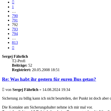
Vorherige
1
…
790
791
792
793
794
…
813
Nächste
Sergej Fährlich
T2-Profi
Beiträge:
52
Registriert:
20.05.2008 18:51
Re: Was habt ihr gestern für euren Bus getan?
Beitrag
von
Sergej Fährlich
»
14.08.2024 19:34
Sicherung zu billig kann ich nicht beurteilen, der Punkt ist doch abe
Die Kontakte am Sicherungshalter nehme ich mir mal vor.