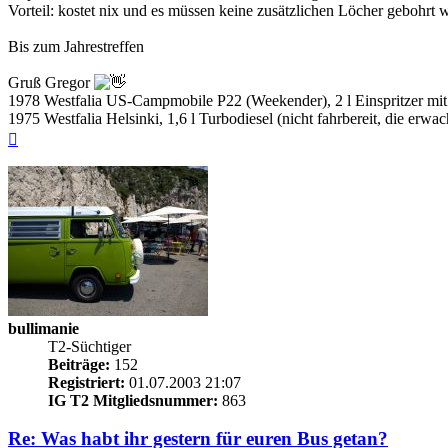
Vorteil: kostet nix und es müssen keine zusätzlichen Löcher gebohrt 
Bis zum Jahrestreffen
Gruß Gregor
1978 Westfalia US-Campmobile P22 (Weekender), 2 l Einspritzer mit
1975 Westfalia Helsinki, 1,6 l Turbodiesel (nicht fahrbereit, die er
Nach
oben
bullimanie
T2-Süchtiger
Beiträge:
152
Registriert:
01.07.2003 21:07
IG T2 Mitgliedsnummer:
863
Re: Was habt ihr gestern für euren Bus getan?