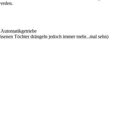
werden.
 Automatikgetriebe
wachsenen Töchter drängeln jedoch immer mehr...mal sehn)