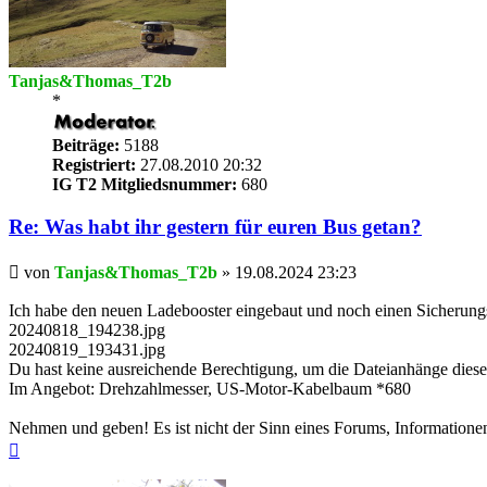
Tanjas&Thomas_T2b
*
Beiträge:
5188
Registriert:
27.08.2010 20:32
IG T2 Mitgliedsnummer:
680
Re: Was habt ihr gestern für euren Bus getan?
Beitrag
von
Tanjas&Thomas_T2b
»
19.08.2024 23:23
Ich habe den neuen Ladebooster eingebaut und noch einen Sicherung
20240818_194238.jpg
20240819_193431.jpg
Du hast keine ausreichende Berechtigung, um die Dateianhänge diese
Im Angebot: Drehzahlmesser, US-Motor-Kabelbaum *680
Nehmen und geben! Es ist nicht der Sinn eines Forums, Informatione
Nach
oben