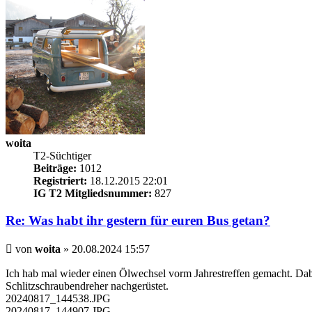
woita
T2-Süchtiger
Beiträge:
1012
Registriert:
18.12.2015 22:01
IG T2 Mitgliedsnummer:
827
Re: Was habt ihr gestern für euren Bus getan?
Beitrag
von
woita
»
20.08.2024 15:57
Ich hab mal wieder einen Ölwechsel vorm Jahrestreffen gemacht. Dabe
Schlitzschraubendreher nachgerüstet.
20240817_144538.JPG
20240817_144907.JPG