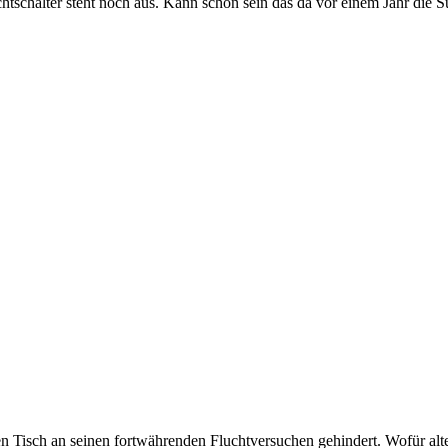
htschalter steht noch aus. Kann schon sein das da vor einem Jahr die S
 Tisch an seinen fortwährenden Fluchtversuchen gehindert. Wofür alte S