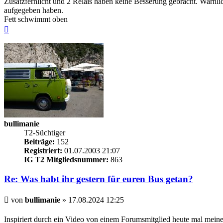
Zusatzfernlicht und 2 Relais haben keine Besserung gebracht. Warnlic
aufgegeben haben.
Fett schwimmt oben
Nach
oben
bullimanie
T2-Süchtiger
Beiträge:
152
Registriert:
01.07.2003 21:07
IG T2 Mitgliedsnummer:
863
Re: Was habt ihr gestern für euren Bus getan?
Beitrag
von
bullimanie
»
17.08.2024 12:25
Inspiriert durch ein Video von einem Forumsmitglied heute mal meinen