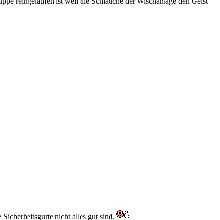
uppe reingelaufen ist weil die Schläuche der Wischanlage den Geist
icherheitsgurte nicht alles gut sind.